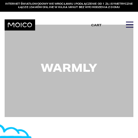
INTERNET ŚWIATŁOWODOWY WE WROCŁAWIU | PODŁĄCZENIE OD 1 ZŁ | SYMETRYCZNE
ŁĄCZE | ZAMÓW ONLINE W KILKA MINUT BEZ WYCHODZENIA Z DOMU
CART
WARMLY