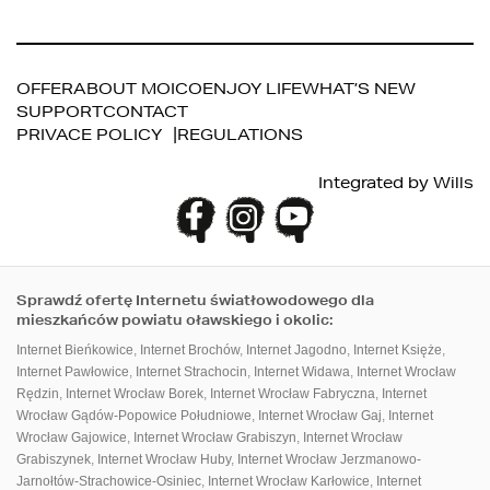
OFFER
ABOUT MOICO
ENJOY LIFE
WHAT’S NEW
SUPPORT
CONTACT
PRIVACE POLICY
REGULATIONS
ONLINE PANEL
DOWNLOADABLES
Integrated by
Wills
Sprawdź ofertę Internetu światłowodowego dla
mieszkańców powiatu oławskiego i okolic:
Internet Bieńkowice
,
Internet Brochów
,
Internet Jagodno
,
Internet Księże
,
Internet Pawłowice
,
Internet Strachocin
,
Internet Widawa
,
Internet Wrocław
Rędzin
,
Internet Wrocław Borek
,
Internet Wrocław Fabryczna
,
Internet
Wrocław Gądów-Popowice Południowe
,
Internet Wrocław Gaj
,
Internet
Wrocław Gajowice
,
Internet Wrocław Grabiszyn
,
Internet Wrocław
Grabiszynek
,
Internet Wrocław Huby
,
Internet Wrocław Jerzmanowo-
Jarnołtów-Strachowice-Osiniec
,
Internet Wrocław Karłowice
,
Internet