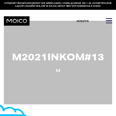
INTERNET ŚWIATŁOWODOWY WE WROCŁAWIU | PODŁĄCZENIE OD 1 ZŁ | SYMETRYCZNE
ŁĄCZE | ZAMÓW ONLINE W KILKA MINUT BEZ WYCHODZENIA Z DOMU
KOSZYK
M2021INKOM#13
M