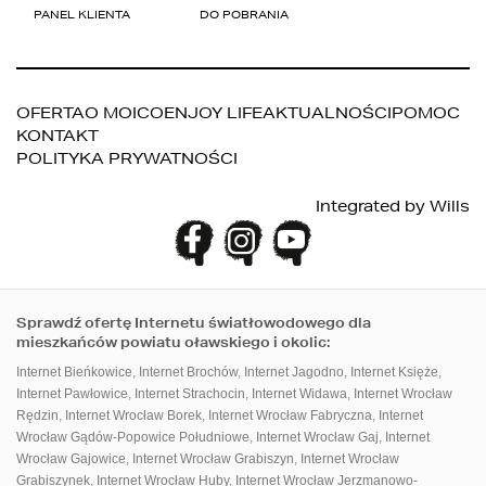
OFERTA
O MOICO
ENJOY LIFE
AKTUALNOŚCI
POMOC
KONTAKT
POLITYKA PRYWATNOŚCI
PANEL KLIENTA
DO POBRANIA
Integrated by
Wills
Sprawdź ofertę Internetu światłowodowego dla
mieszkańców powiatu oławskiego i okolic:
Internet Bieńkowice
,
Internet Brochów
,
Internet Jagodno
,
Internet Księże
,
Internet Pawłowice
,
Internet Strachocin
,
Internet Widawa
,
Internet Wrocław
Rędzin
,
Internet Wrocław Borek
,
Internet Wrocław Fabryczna
,
Internet
Wrocław Gądów-Popowice Południowe
,
Internet Wrocław Gaj
,
Internet
Wrocław Gajowice
,
Internet Wrocław Grabiszyn
,
Internet Wrocław
Grabiszynek
,
Internet Wrocław Huby
,
Internet Wrocław Jerzmanowo-