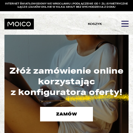
INTERNET ŚWIATŁOWODOWY WE WROCŁAWIU | PODŁĄCZENIE OD 1 ZŁ | SYMETRYCZNE
ŁĄCZE | ZAMÓW ONLINE W KILKA MINUT BEZ WYCHODZENIA Z DOMU
KOSZYK
Złóż zamówienie online
korzystając
z konfiguratora
oferty!
ZAMÓW