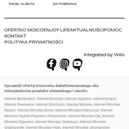
OFERTA
O MOICO
ENJOY LIFE
AKTUALNOŚCI
POMOC
KONTAKT
POLITYKA PRYWATNOŚCI
Integrated by
Wills
Sprawdź ofertę Internetu światłowodowego dla
mieszkańców powiatu oławskiego i okolic:
Internet Bieńkowice
,
Internet Brochów
,
Internet Jagodno
,
Internet Księże
,
Internet Pawłowice
,
Internet Strachocin
,
Internet Widawa
,
Internet Wrocław
Rędzin
,
Internet Wrocław Borek
,
Internet Wrocław Fabryczna
,
Internet
Wrocław Gądów-Popowice Południowe
,
Internet Wrocław Gaj
,
Internet
Wrocław Gajowice
,
Internet Wrocław Grabiszyn
,
Internet Wrocław
Grabiszynek
,
Internet Wrocław Huby
,
Internet Wrocław Jerzmanowo-