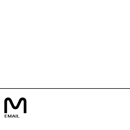
Elastyczne pakiety
symetryczne łącza zero
glitchy
Multiroom Jakość HD
Nagrywarka (oglądasz
kiedy chcesz)
Darmowe minuty i SMS-y,
Internet LTE
EMAIL