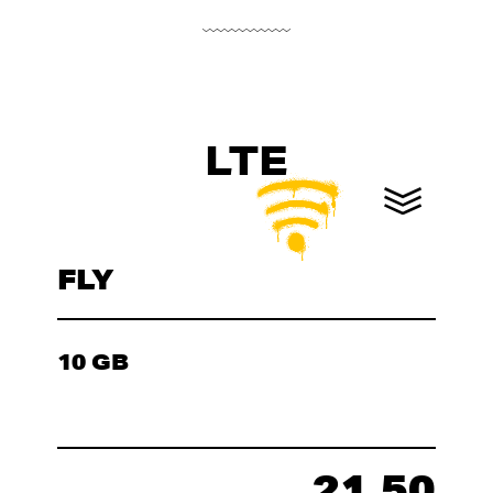
LTE
FLY
10 GB
21.50