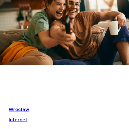
TUTAJ TERAZ DOBRZE
Wrocław
to miasto spotkań, dlatego łączymy w
nim (i okolicach) ludzi online i offline. Ogarniamy
internet
, telewizję i mobile, żebyś mógł
eksplorować bez ograniczeń. Tak jak lubisz.