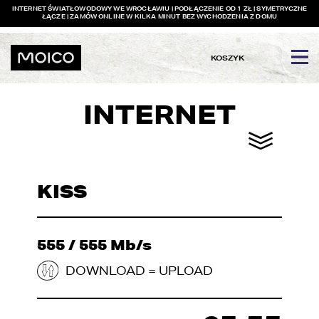
INTERNET ŚWIATŁOWODOWY WE WROCŁAWIU | PODŁĄCZENIE OD 1 ZŁ | SYMETRYCZNE
ŁĄCZE | ZAMÓW ONLINE W KILKA MINUT BEZ WYCHODZENIA Z DOMU
KOSZYK
INTERNET
KISS
555 / 555 Mb/s
DOWNLOAD = UPLOAD