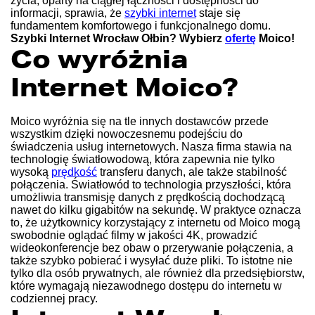
życia, oparty na ciągłej łączności i dostępności do
informacji, sprawia, że
szybki internet
staje się
fundamentem komfortowego i funkcjonalnego domu.
Szybki Internet Wrocław Ołbin? Wybierz
ofertę
Moico!
Co wyróżnia
Internet Moico?
Moico wyróżnia się na tle innych dostawców przede
wszystkim dzięki nowoczesnemu podejściu do
świadczenia usług internetowych. Nasza firma stawia na
technologię światłowodową, która zapewnia nie tylko
wysoką
prędkość
transferu danych, ale także stabilność
połączenia. Światłowód to technologia przyszłości, która
umożliwia transmisję danych z prędkością dochodzącą
nawet do kilku gigabitów na sekundę. W praktyce oznacza
to, że użytkownicy korzystający z internetu od Moico mogą
swobodnie oglądać filmy w jakości 4K, prowadzić
wideokonferencje bez obaw o przerywanie połączenia, a
także szybko pobierać i wysyłać duże pliki. To istotne nie
tylko dla osób prywatnych, ale również dla przedsiębiorstw,
które wymagają niezawodnego dostępu do internetu w
codziennej pracy.