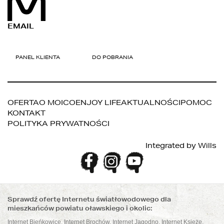
EMAIL
OFERTA
O MOICO
ENJOY LIFE
AKTUALNOŚCI
POMOC
KONTAKT
POLITYKA PRYWATNOŚCI
Integrated by
Wills
Sprawdź ofertę Internetu światłowodowego dla
mieszkańców powiatu oławskiego i okolic:
Internet Bieńkowice
,
Internet Brochów
,
Internet Jagodno
,
Internet Księże
,