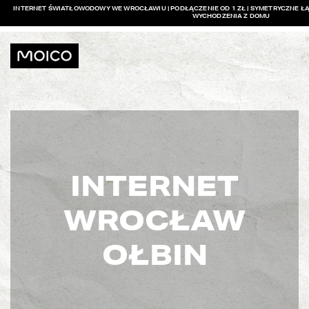
INTERNET ŚWIATŁOWODOWY WE WROCŁAWIU | PODŁĄCZENIE OD 1 ZŁ | SYMETRYCZNE ŁĄ
WYCHODZENIA Z DOMU
INTERNET
WROCŁAW
OŁBIN