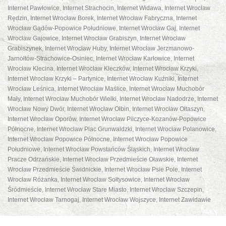
Internet Pawłowice
,
Internet Strachocin
,
Internet Widawa
,
Internet Wrocław
Rędzin
,
Internet Wrocław Borek
,
Internet Wrocław Fabryczna
,
Internet
Wrocław Gądów-Popowice Południowe
,
Internet Wrocław Gaj
,
Internet
Wrocław Gajowice
,
Internet Wrocław Grabiszyn
,
Internet Wrocław
Grabiszynek
,
Internet Wrocław Huby
,
Internet Wrocław Jerzmanowo-
Jarnołtów-Strachowice-Osiniec
,
Internet Wrocław Karłowice
,
Internet
Wrocław Klecina
,
Internet Wrocław Kleczków
,
Internet Wrocław Krzyki
,
Internet Wrocław Krzyki – Partynice
,
Internet Wrocław Kuźniki
,
Internet
Wrocław Leśnica
,
Internet Wrocław Maślice
,
Internet Wrocław Muchobór
Mały
,
Internet Wrocław Muchobór Wielki
,
Internet Wrocław Nadodrze
,
Internet
Wrocław Nowy Dwór
,
Internet Wrocław Ołbin
,
Internet Wrocław Ołtaszyn
,
PANEL KLIENTA
DO POBRANIA
Internet Wrocław Oporów
,
Internet Wrocław Pilczyce-Kozanów-Popowice
Północne
,
Internet Wrocław Plac Grunwaldzki
,
Internet Wrocław Polanowice
,
Internet Wrocław Popowice Północne
,
Internet Wrocław Popowice
Południowe
,
Internet Wrocław Powstańców Śląskich
,
Internet Wrocław
Pracze Odrzańskie
,
Internet Wrocław Przedmieście Oławskie
,
Internet
Wrocław Przedmieście Świdnickie
,
Internet Wrocław Psie Pole
,
Internet
Wrocław Różanka
,
Internet Wrocław Sołtysowice
,
Internet Wrocław
Śródmieście
,
Internet Wrocław Stare Miasto
,
Internet Wrocław Szczepin
,
Internet Wrocław Tarnogaj
,
Internet Wrocław Wojszyce
,
Internet Zawidawie