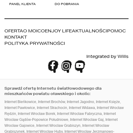
OFERTA
O MOICO
ENJOY LIFE
AKTUALNOŚCI
POMOC
KONTAKT
POLITYKA PRYWATNOŚCI
PANEL KLIENTA
DO POBRANIA
Integrated by
Wills
Sprawdź ofertę Internetu światłowodowego dla
mieszkańców powiatu oławskiego i okolic:
Internet Bieńkowice
,
Internet Brochów
,
Internet Jagodno
,
Internet Księże
,
Internet Pawłowice
,
Internet Strachocin
,
Internet Widawa
,
Internet Wrocław
Rędzin
,
Internet Wrocław Borek
,
Internet Wrocław Fabryczna
,
Internet
Wrocław Gądów-Popowice Południowe
,
Internet Wrocław Gaj
,
Internet
Wrocław Gajowice
,
Internet Wrocław Grabiszyn
,
Internet Wrocław
Grabiszynek
,
Internet Wrocław Huby
,
Internet Wrocław Jerzmanowo-