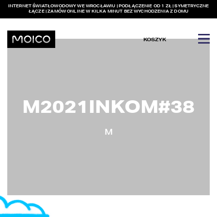
INTERNET ŚWIATŁOWODOWY WE WROCŁAWIU | PODŁĄCZENIE OD 1 ZŁ | SYMETRYCZNE
ŁĄCZE | ZAMÓW ONLINE W KILKA MINUT BEZ WYCHODZENIA Z DOMU
KOSZYK
M2021INKOM#38
M