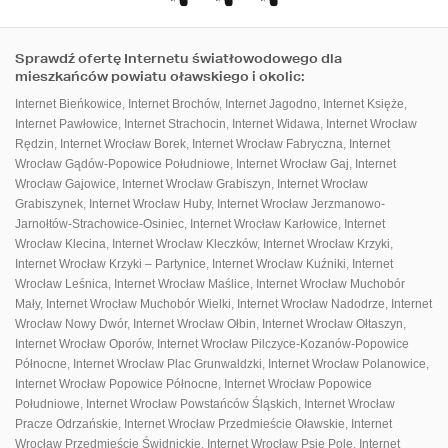
Sprawdź ofertę Internetu światłowodowego dla
mieszkańców powiatu oławskiego i okolic:
PANEL KLIENTA
DO POBRANIA
Internet Bieńkowice
,
Internet Brochów
,
Internet Jagodno
,
Internet Księże
,
Internet Pawłowice
,
Internet Strachocin
,
Internet Widawa
,
Internet Wrocław
Rędzin
,
Internet Wrocław Borek
,
Internet Wrocław Fabryczna
,
Internet
Wrocław Gądów-Popowice Południowe
,
Internet Wrocław Gaj
,
Internet
Wrocław Gajowice
,
Internet Wrocław Grabiszyn
,
Internet Wrocław
Grabiszynek
,
Internet Wrocław Huby
,
Internet Wrocław Jerzmanowo-
Jarnołtów-Strachowice-Osiniec
,
Internet Wrocław Karłowice
,
Internet
Wrocław Klecina
,
Internet Wrocław Kleczków
,
Internet Wrocław Krzyki
,
Internet Wrocław Krzyki – Partynice
,
Internet Wrocław Kuźniki
,
Internet
Wrocław Leśnica
,
Internet Wrocław Maślice
,
Internet Wrocław Muchobór
Mały
,
Internet Wrocław Muchobór Wielki
,
Internet Wrocław Nadodrze
,
Internet
Wrocław Nowy Dwór
,
Internet Wrocław Ołbin
,
Internet Wrocław Ołtaszyn
,
Internet Wrocław Oporów
,
Internet Wrocław Pilczyce-Kozanów-Popowice
Północne
,
Internet Wrocław Plac Grunwaldzki
,
Internet Wrocław Polanowice
,
Internet Wrocław Popowice Północne
,
Internet Wrocław Popowice
Południowe
,
Internet Wrocław Powstańców Śląskich
,
Internet Wrocław
Pracze Odrzańskie
,
Internet Wrocław Przedmieście Oławskie
,
Internet
Wrocław Przedmieście Świdnickie
,
Internet Wrocław Psie Pole
,
Internet