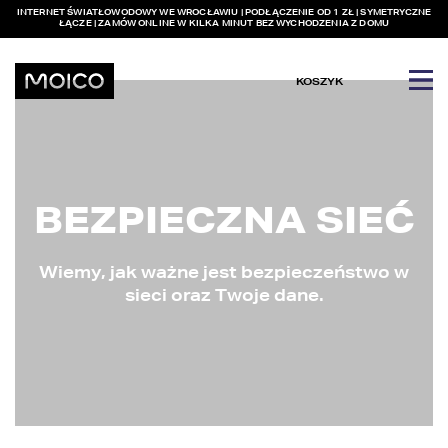
INTERNET ŚWIATŁOWODOWY WE WROCŁAWIU | PODŁĄCZENIE OD 1 ZŁ | SYMETRYCZNE
ŁĄCZE | ZAMÓW ONLINE W KILKA MINUT BEZ WYCHODZENIA Z DOMU
KOSZYK
BEZPIECZNA SIEĆ
Wiemy, jak ważne jest bezpieczeństwo w
sieci oraz Twoje dane.