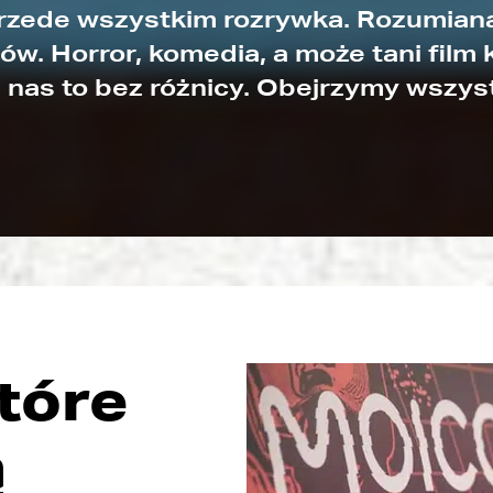
przede wszystkim rozrywka. Rozumiana
w. Horror, komedia, a może tani film 
 nas to bez różnicy. Obejrzymy wszys
tóre
ą