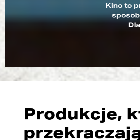
Kino to 
sposobó
Dla
Produkcje, k
przekraczaj