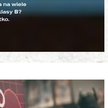
 na wiele
klasy B?
tko.