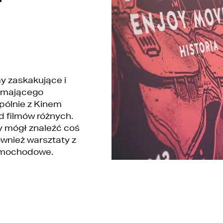
y zaskakujące i
zymającego
pólnie z Kinem
 filmów różnych.
y mógł znaleźć coś
wnież warsztaty z
samochodowe.