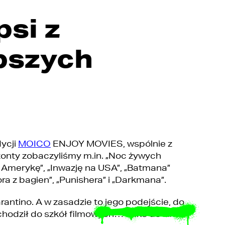
psi z
pszych
ycji
MOICO
ENJOY MOVIES, wspólnie z
nty zobaczyliśmy m.in. „Noc żywych
 Amerykę”, „Inwazję na USA”, „Batmana”
ra z bagien”, „Punishera” i „Darkmana”.
rantino. A w zasadzie to jego podejście, do
 chodził do szkół filmowych… tylko do kina.