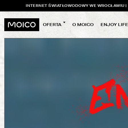
INTERNET ŚWIATŁOWODOWY WE WROCŁAWIU | P
OFERTA
O MOICO
ENJOY LIF