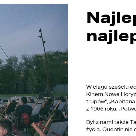
Najle
najle
W ciągu sześciu ed
Kinem Nowe Horyzo
trupów”, „Kapitana
z 1966 roku, „Potwo
Był z nami także Ta
życia. Quentin nie