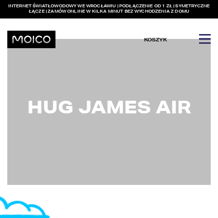
INTERNET ŚWIATŁOWODOWY WE WROCŁAWIU | PODŁĄCZENIE OD 1 ZŁ | SYMETRYCZNE
ŁĄCZE | ZAMÓW ONLINE W KILKA MINUT BEZ WYCHODZENIA Z DOMU
KOSZYK
HUG JAMES AIR