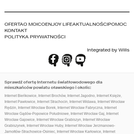
OFERTA
O MOICO
ENJOY LIFE
AKTUALNOŚCI
POMOC
KONTAKT
POLITYKA PRYWATNOŚCI
PANEL KLIENTA
DO POBRANIA
Integrated by
Wills
Sprawdź ofertę Internetu światłowodowego dla
mieszkańców powiatu oławskiego i okolic:
Internet Bieńkowice
,
Internet Brochów
,
Internet Jagodno
,
Internet Księże
,
Internet Pawłowice
,
Internet Strachocin
,
Internet Widawa
,
Internet Wrocław
Rędzin
,
Internet Wrocław Borek
,
Internet Wrocław Fabryczna
,
Internet
Wrocław Gądów-Popowice Południowe
,
Internet Wrocław Gaj
,
Internet
Wrocław Gajowice
,
Internet Wrocław Grabiszyn
,
Internet Wrocław
Grabiszynek
,
Internet Wrocław Huby
,
Internet Wrocław Jerzmanowo-
Jarnołtów-Strachowice-Osiniec
,
Internet Wrocław Karłowice
,
Internet