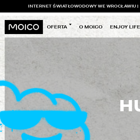
INTERNET ŚWIATŁOWODOWY WE WROCŁAWIU | P
OFERTA
O MOICO
ENJOY LIF
H