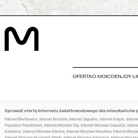
OFERTA
O MOICO
ENJOY LI
Sprawdź ofertę Internetu światłowodowego dla mieszkańców po
Internet Bieńkowice
,
Internet Brochów
,
Internet Jagodno
,
Internet Księże
,
Intern
Popowice Południowe
,
Internet Wrocław Gaj
,
Internet Wrocław Gajowice
,
Intern
Karłowice
,
Internet Wrocław Klecina
,
Internet Wrocław Kleczków
,
Internet Wrocł
Internet Wrocław Muchobór Wielki
,
Internet Wrocław Nadodrze
,
Internet Wrocł