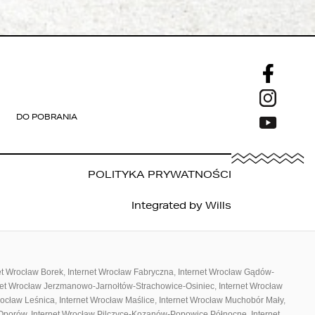
DO POBRANIA
POLITYKA PRYWATNOŚCI
Integrated by
Wills
et Wrocław Borek
,
Internet Wrocław Fabryczna
,
Internet Wrocław Gądów-
net Wrocław Jerzmanowo-Jarnołtów-Strachowice-Osiniec
,
Internet Wrocław
rocław Leśnica
,
Internet Wrocław Maślice
,
Internet Wrocław Muchobór Mały
,
 Oporów
,
Internet Wrocław Pilczyce-Kozanów-Popowice Północne
,
Internet