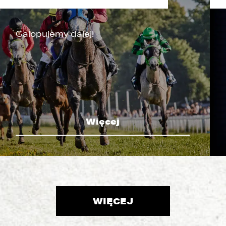
Galopujemy dalej!
Więcej
WIĘCEJ