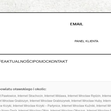
EMAIL
PANEL KLIENTA
FE
AKTUALNOŚCI
POMOC
KONTAKT
wiatu oławskiego i okolic:
et Pawłowice
,
Internet Strachocin
,
Internet Widawa
,
Internet Wrocław Rędzin
,
Intern
et Wrocław Grabiszyn
,
Internet Wrocław Grabiszynek
,
Internet Wrocław Huby
,
Inter
aw Krzyki
,
Internet Wrocław Krzyki – Partynice
,
Internet Wrocław Kuźniki
,
Internet W
aw Nowy Dwór
,
Internet Wrocław Ołbin
,
Internet Wrocław Ołtaszyn
,
Internet Wrocław