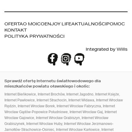
OFERTA
O MOICO
ENJOY LIFE
AKTUALNOŚCI
POMOC
KONTAKT
POLITYKA PRYWATNOŚCI
PANEL KLIENTA
DO POBRANIA
Integrated by
Wills
Sprawdź ofertę Internetu światłowodowego dla
mieszkańców powiatu oławskiego i okolic:
Internet Bieńkowice
,
Internet Brochów
,
Internet Jagodno
,
Internet Księże
,
Internet Pawłowice
,
Internet Strachocin
,
Internet Widawa
,
Internet Wrocław
Rędzin
,
Internet Wrocław Borek
,
Internet Wrocław Fabryczna
,
Internet
Wrocław Gądów-Popowice Południowe
,
Internet Wrocław Gaj
,
Internet
Wrocław Gajowice
,
Internet Wrocław Grabiszyn
,
Internet Wrocław
Grabiszynek
,
Internet Wrocław Huby
,
Internet Wrocław Jerzmanowo-
Jarnołtów-Strachowice-Osiniec
,
Internet Wrocław Karłowice
,
Internet