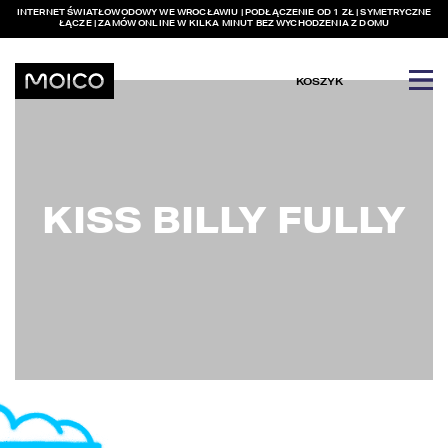
INTERNET ŚWIATŁOWODOWY WE WROCŁAWIU | PODŁĄCZENIE OD 1 ZŁ | SYMETRYCZNE
ŁĄCZE | ZAMÓW ONLINE W KILKA MINUT BEZ WYCHODZENIA Z DOMU
KOSZYK
KISS BILLY FULLY