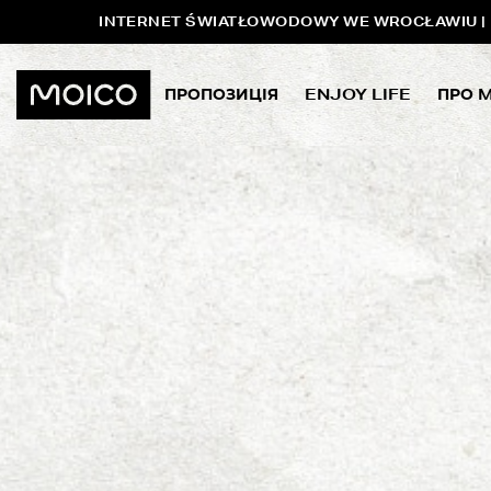
INTERNET ŚWIATŁOWODOWY WE WROCŁAWIU | P
ПРОПОЗИЦІЯ
ENJOY LIFE
ПРО 