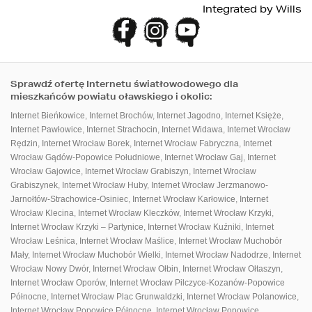
Integrated by
Wills
Sprawdź ofertę Internetu światłowodowego dla
mieszkańców powiatu oławskiego i okolic:
Internet Bieńkowice
,
Internet Brochów
,
Internet Jagodno
,
Internet Księże
,
Internet Pawłowice
,
Internet Strachocin
,
Internet Widawa
,
Internet Wrocław
Rędzin
,
Internet Wrocław Borek
,
Internet Wrocław Fabryczna
,
Internet
Wrocław Gądów-Popowice Południowe
,
Internet Wrocław Gaj
,
Internet
Wrocław Gajowice
,
Internet Wrocław Grabiszyn
,
Internet Wrocław
Grabiszynek
,
Internet Wrocław Huby
,
Internet Wrocław Jerzmanowo-
Jarnołtów-Strachowice-Osiniec
,
Internet Wrocław Karłowice
,
Internet
Wrocław Klecina
,
Internet Wrocław Kleczków
,
Internet Wrocław Krzyki
,
Internet Wrocław Krzyki – Partynice
,
Internet Wrocław Kuźniki
,
Internet
Wrocław Leśnica
,
Internet Wrocław Maślice
,
Internet Wrocław Muchobór
ПАНЕЛЬ КЛІЄНТА
ДЛЯ ЗАВАНТАЖЕННЯ
Mały
,
Internet Wrocław Muchobór Wielki
,
Internet Wrocław Nadodrze
,
Internet
Wrocław Nowy Dwór
,
Internet Wrocław Ołbin
,
Internet Wrocław Ołtaszyn
,
Internet Wrocław Oporów
,
Internet Wrocław Pilczyce-Kozanów-Popowice
Północne
,
Internet Wrocław Plac Grunwaldzki
,
Internet Wrocław Polanowice
,
Internet Wrocław Popowice Północne
,
Internet Wrocław Popowice