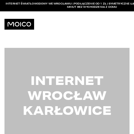
INTERNET ŚWIATŁOWODOWY WE WROCŁAWIU | PODŁĄCZENIE OD 1 ZŁ | SYMETRYCZNE ŁĄ
MINUT BEZ WYCHODZENIA Z DOMU
INTERNET
WROCŁAW
KARŁOWICE