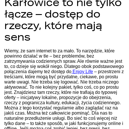
Karłowice to nie tylko
łącze – dostęp do
rzeczy, które mają
sens
Wiemy, że sam internet to za mało. To narzędzie, które
powinno działać w tle – bez problemów, bez
zatrzymywania codziennych spraw. Ale równie ważne jest
to, co dzieje się wokół niego. Dlatego obok podstawowego
połączenia dajemy też dostęp do
Enjoy Life
– przestrzeni z
treściami, które mogą być przydatne, ciekawe, po prostu
warte uwagi. Nie trzeba się logować. Nie trzeba niczego
aktywować. To nie kolejny pakiet, tylko coś, co po prostu
jest.
Znajdziesz tam rzeczy, które nie trafiają do typowej
oferty – inicjatywy lokalne, propozycje do obejrzenia,
rzeczy z pogranicza kultury, edukacji, życia codziennego.
Można z tego korzystać regularnie albo zaglądać raz na
jakiś czas. Można też całkowicie pominąć.
Dla nas to
naturalne przedłużenie usługi. Bo sieć to coś więcej niż
tylko dane – to także sposób, w jaki funkcjonujemy online i
offline. Jeśli można coś zrobić lepiej, bez presji, bez