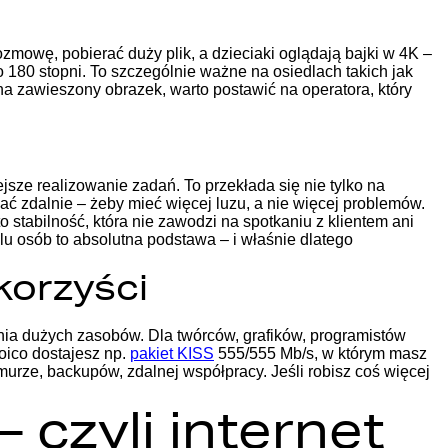
zmowę, pobierać duży plik, a dzieciaki oglądają bajki w 4K –
 180 stopni.
To szczególnie ważne na osiedlach takich jak
 na zawieszony obrazek, warto postawić na operatora, który
jsze realizowanie zadań. To przekłada się nie tylko na
wać zdalnie – żeby mieć więcej luzu, a nie więcej problemów.
 stabilność, która nie zawodzi na spotkaniu z klientem ani
elu osób to absolutna podstawa – i właśnie dlatego
korzyści
nia dużych zasobów. Dla twórców, grafików, programistów
oico dostajesz np.
pakiet KISS
555/555 Mb/s, w którym masz
hmurze, backupów, zdalnej współpracy. Jeśli robisz coś więcej
 czyli internet