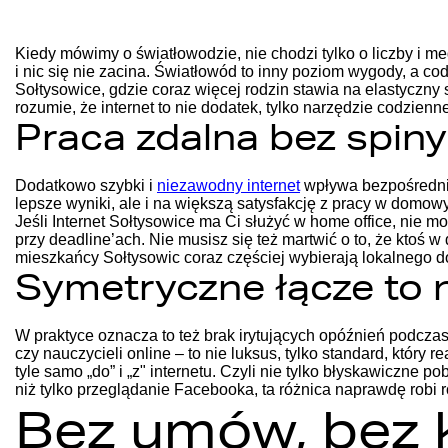
Kiedy mówimy o światłowodzie, nie chodzi tylko o liczby i m
i nic się nie zacina. Światłowód to inny poziom wygody, a c
Sołtysowice, gdzie coraz więcej rodzin stawia na elastyczny 
rozumie, że internet to nie dodatek, tylko narzędzie codzienn
Praca zdalna bez spin
Dodatkowo szybki i
niezawodny internet
wpływa bezpośrednio 
lepsze wyniki, ale i na większą satysfakcję z pracy w domow
Jeśli Internet Sołtysowice ma Ci służyć w home office, nie 
przy deadline’ach. Nie musisz się też martwić o to, że ktoś 
mieszkańcy Sołtysowic coraz częściej wybierają lokalnego d
Symetryczne łącze to n
W praktyce oznacza to też brak irytujących opóźnień podcza
czy nauczycieli online – to nie luksus, tylko standard, który 
tyle samo „do” i „z" internetu. Czyli nie tylko błyskawiczne 
niż tylko przeglądanie Facebooka, ta różnica naprawdę robi r
Bez umów, bez ka