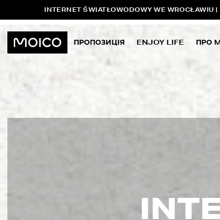
INTERNET ŚWIATŁOWODOWY WE WROCŁAWIU | P
ПРОПОЗИЦІЯ
ENJOY LIFE
ПРО 
INT