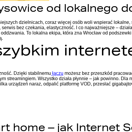
tysowice od lokalnego 
iejszych dzielnicach, coraz więcej osób woli wspierać lokalne,
, serwis bez czekania, elastyczność. I co najważniejsze – działa
oddzwania. To lokalna ekipa, która zna Wrocław od podszewki i 
ą.
szybkim interne
czność. Dzięki stabilnemu
łączu
możesz bez przeszkód pracować, 
 streamingiem. Wszystko działa płynnie – jak powinno.
Dla m
kilka urządzeń naraz, odpalić platformę VOD, przesłać gigabajt
t home – jak Internet S