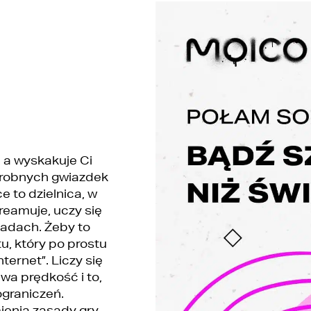
 a wyskakuje Ci
 drobnych gwiazdek
 to dzielnica, w
reamuje, uczy się
sadach. Żeby to
u, który po prostu
nternet”. Liczy się
wa prędkość i to,
ograniczeń.
ienia zasady gry,