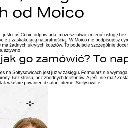
h od Moico
eśli coś Ci nie odpowiada, możesz łatwo zmienić usługę bez str
ycie z zaskakującą naturalnością.
W Moico nie podpisujesz cyro
e ma żadnych ukrytych kosztów. To podejście szczególnie docen
na sztywno.
– jak go zamówić? To na
res na Sołtysowicach jest już w zasięgu. Formularz nie wymaga 
wiony. Bez stresu, bez zbędnych telefonów.
A jeśli nie ma? Zost
 Tak właśnie powinien działać Internet Sołtysowice.