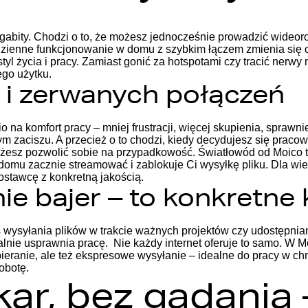
egabity. Chodzi o to, że możesz jednocześnie prowadzić wideoro
odzienne funkcjonowanie w domu z szybkim łączem zmienia się o
styl życia i pracy. Zamiast gonić za hotspotami czy tracić nerwy
ego użytku.
y i zerwanych połączeń
na komfort pracy – mniej frustracji, więcej skupienia, sprawnie
ym zaciszu. A przecież o to chodzi, kiedy decydujesz się praco
możesz pozwolić sobie na przypadkowość. Światłowód od Moico to
w domu zacznie streamować i zablokuje Ci wysyłkę pliku. Dla wi
ostawcę z konkretną jakością.
ie bajer – to konkretne 
s wysyłania plików w trakcie ważnych projektów czy udostępnia
realnie usprawnia pracę.
Nie każdy internet oferuje to samo. W M
pobieranie, ale też ekspresowe wysyłanie – idealne do pracy w c
obotę.
r, bez gadania –