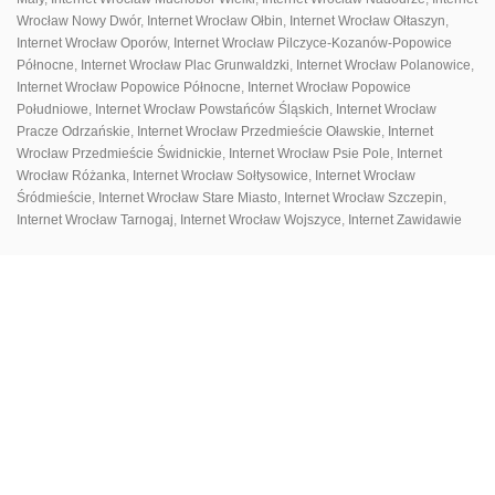
Wrocław Nowy Dwór
,
Internet Wrocław Ołbin
,
Internet Wrocław Ołtaszyn
,
Internet Wrocław Oporów
,
Internet Wrocław Pilczyce-Kozanów-Popowice
ПАНЕЛЬ КЛІЄНТА
ДЛЯ ЗАВАНТАЖЕННЯ
Północne
,
Internet Wrocław Plac Grunwaldzki
,
Internet Wrocław Polanowice
,
Internet Wrocław Popowice Północne
,
Internet Wrocław Popowice
Południowe
,
Internet Wrocław Powstańców Śląskich
,
Internet Wrocław
Pracze Odrzańskie
,
Internet Wrocław Przedmieście Oławskie
,
Internet
Wrocław Przedmieście Świdnickie
,
Internet Wrocław Psie Pole
,
Internet
Wrocław Różanka
,
Internet Wrocław Sołtysowice
,
Internet Wrocław
Śródmieście
,
Internet Wrocław Stare Miasto
,
Internet Wrocław Szczepin
,
Internet Wrocław Tarnogaj
,
Internet Wrocław Wojszyce
,
Internet Zawidawie