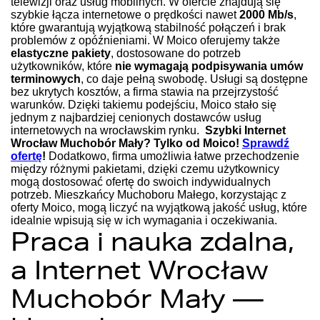
telewizji oraz usług mobilnych. W ofercie znajdują się
szybkie łącza internetowe o prędkości nawet
2000 Mb/s
,
które gwarantują wyjątkową stabilność połączeń i brak
problemów z opóźnieniami. W Moico oferujemy także
elastyczne pakiety
, dostosowane do potrzeb
użytkowników, które
nie wymagają podpisywania umów
terminowych
, co daje pełną swobodę. Usługi są dostępne
bez ukrytych kosztów, a firma stawia na przejrzystość
warunków. Dzięki takiemu podejściu, Moico stało się
jednym z najbardziej cenionych dostawców usług
internetowych na wrocławskim rynku.
Szybki Internet
Wrocław Muchobór Mały? Tylko od Moico!
Sprawdź
ofertę
!
Dodatkowo, firma umożliwia łatwe przechodzenie
między różnymi pakietami, dzięki czemu użytkownicy
mogą dostosować ofertę do swoich indywidualnych
potrzeb. Mieszkańcy Muchoboru Małego, korzystając z
oferty Moico, mogą liczyć na wyjątkową jakość usług, które
idealnie wpisują się w ich wymagania i oczekiwania.
Praca i nauka zdalna,
a Internet Wrocław
Muchobór Mały —