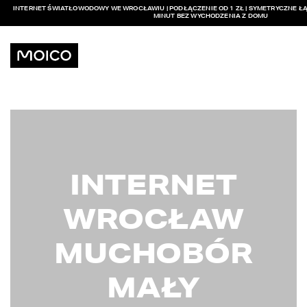
INTERNET ŚWIATŁOWODOWY WE WROCŁAWIU | PODŁĄCZENIE OD 1 ZŁ | SYMETRYCZNE ŁĄ
MINUT BEZ WYCHODZENIA Z DOMU
INTERNET
WROCŁAW
MUCHOBÓR
MAŁY