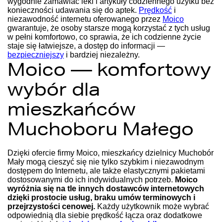
wygodnie zamawiać leki i artykuły codziennego użytku bez
konieczności udawania się do aptek.
Prędkość
i
niezawodność internetu oferowanego przez
Moico
gwarantuje, że osoby starsze mogą korzystać z tych usług
w pełni komfortowo, co sprawia, że ich codzienne życie
staje się łatwiejsze, a dostęp do informacji —
bezpieczniejszy
i bardziej niezależny.
Moico — komfortowy
wybór dla
mieszkańców
Muchoboru Małego
Dzięki ofercie firmy Moico, mieszkańcy dzielnicy Muchobór
Mały mogą cieszyć się nie tylko szybkim i niezawodnym
dostępem do Internetu, ale także elastycznymi pakietami
dostosowanymi do ich indywidualnych potrzeb.
Moico
wyróżnia się na tle innych dostawców internetowych
dzięki prostocie usług, braku umów terminowych i
przejrzystości cenowej.
Każdy użytkownik może wybrać
odpowiednią dla siebie prędkość łącza oraz dodatkowe