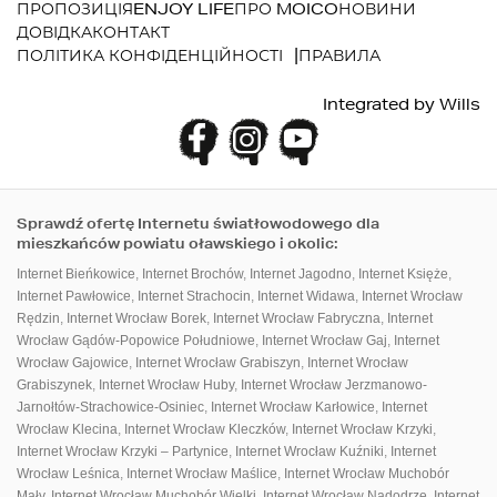
ПРОПОЗИЦІЯ
ENJOY LIFE
ПРО MOICO
НОВИНИ
ДОВІДКА
КОНТАКТ
ПОЛІТИКА КОНФІДЕНЦІЙНОСТІ
ПРАВИЛА
Integrated by
Wills
Sprawdź ofertę Internetu światłowodowego dla
mieszkańców powiatu oławskiego i okolic:
Internet Bieńkowice
,
Internet Brochów
,
Internet Jagodno
,
Internet Księże
,
Internet Pawłowice
,
Internet Strachocin
,
Internet Widawa
,
Internet Wrocław
Rędzin
,
Internet Wrocław Borek
,
Internet Wrocław Fabryczna
,
Internet
Wrocław Gądów-Popowice Południowe
,
Internet Wrocław Gaj
,
Internet
Wrocław Gajowice
,
Internet Wrocław Grabiszyn
,
Internet Wrocław
Grabiszynek
,
Internet Wrocław Huby
,
Internet Wrocław Jerzmanowo-
Jarnołtów-Strachowice-Osiniec
,
Internet Wrocław Karłowice
,
Internet
Wrocław Klecina
,
Internet Wrocław Kleczków
,
Internet Wrocław Krzyki
,
Internet Wrocław Krzyki – Partynice
,
Internet Wrocław Kuźniki
,
Internet
Wrocław Leśnica
,
Internet Wrocław Maślice
,
Internet Wrocław Muchobór
Mały
,
Internet Wrocław Muchobór Wielki
,
Internet Wrocław Nadodrze
,
Internet