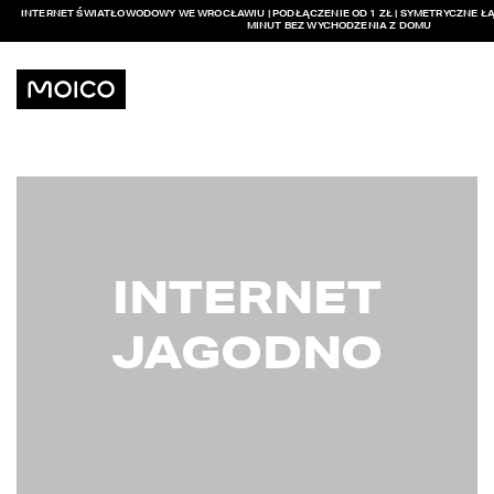
INTERNET ŚWIATŁOWODOWY WE WROCŁAWIU | PODŁĄCZENIE OD 1 ZŁ | SYMETRYCZNE ŁĄ
MINUT BEZ WYCHODZENIA Z DOMU
INTERNET
JAGODNO