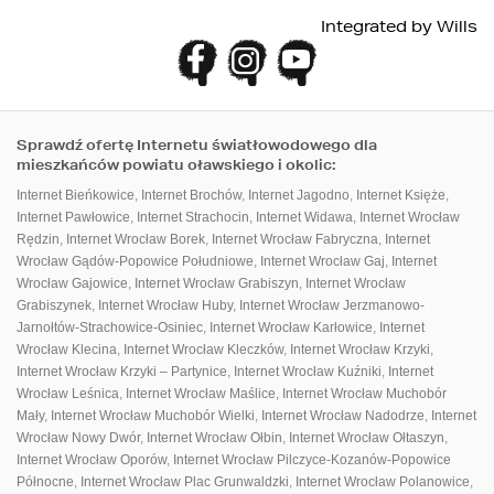
Integrated by
Wills
Sprawdź ofertę Internetu światłowodowego dla
mieszkańców powiatu oławskiego i okolic:
Internet Bieńkowice
,
Internet Brochów
,
Internet Jagodno
,
Internet Księże
,
Internet Pawłowice
,
Internet Strachocin
,
Internet Widawa
,
Internet Wrocław
Rędzin
,
Internet Wrocław Borek
,
Internet Wrocław Fabryczna
,
Internet
Wrocław Gądów-Popowice Południowe
,
Internet Wrocław Gaj
,
Internet
Wrocław Gajowice
,
Internet Wrocław Grabiszyn
,
Internet Wrocław
Grabiszynek
,
Internet Wrocław Huby
,
Internet Wrocław Jerzmanowo-
Jarnołtów-Strachowice-Osiniec
,
Internet Wrocław Karłowice
,
Internet
Wrocław Klecina
,
Internet Wrocław Kleczków
,
Internet Wrocław Krzyki
,
Internet Wrocław Krzyki – Partynice
,
Internet Wrocław Kuźniki
,
Internet
Wrocław Leśnica
,
Internet Wrocław Maślice
,
Internet Wrocław Muchobór
Mały
,
Internet Wrocław Muchobór Wielki
,
Internet Wrocław Nadodrze
,
Internet
Wrocław Nowy Dwór
,
Internet Wrocław Ołbin
,
Internet Wrocław Ołtaszyn
,
Internet Wrocław Oporów
,
Internet Wrocław Pilczyce-Kozanów-Popowice
Północne
,
Internet Wrocław Plac Grunwaldzki
,
Internet Wrocław Polanowice
,