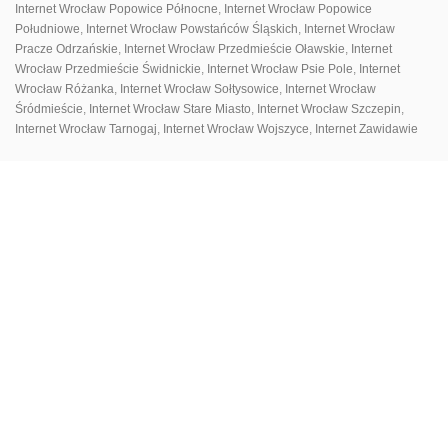
Internet Wrocław Popowice Północne
,
Internet Wrocław Popowice
Południowe
,
Internet Wrocław Powstańców Śląskich
,
Internet Wrocław
Pracze Odrzańskie
,
Internet Wrocław Przedmieście Oławskie
,
Internet
Wrocław Przedmieście Świdnickie
,
Internet Wrocław Psie Pole
,
Internet
Wrocław Różanka
,
Internet Wrocław Sołtysowice
,
Internet Wrocław
Śródmieście
,
Internet Wrocław Stare Miasto
,
Internet Wrocław Szczepin
,
ПАНЕЛЬ КЛІЄНТА
ДЛЯ ЗАВАНТАЖЕННЯ
Internet Wrocław Tarnogaj
,
Internet Wrocław Wojszyce
,
Internet Zawidawie