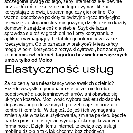
szczególną uwagę do tego, żeby internet działał pewnie i
bez zakłóceń, niezależnie od tego, czy nasi klienci
korzystają z telewizji, streamingu czy gier online. Co
ważne, dodatkowo pakiety telewizyjne łączą tradycyjną
telewizję z usługami streamingowymi, dzięki czemu każdy
domownik znajdzie coś dla siebie. Szybkie łącze
sprawdza się też w grach online i przy korzystaniu z
aplikacji wymagających stabilnego internetu w czasie
rzeczywistym. Co to oznacza w praktyce? Mieszkańcy
mogą w pełni korzystać z rozrywki cyfrowej, bez żadnych
kompromisów!
Internet Jagodno bez wielomiesięcznych
umów tylko od Moico!
Elastyczność usług
Za co cenią nas mieszkańcy wrocławskich dzielnic?
Przede wszystkim podoba im się to, że nie trzeba
podpisywać długoterminowych umów ani obawiać się
ukrytych kosztów. Możliwość wyboru pakietu dokładnie
dopasowanego do własnych potrzeb daje im poczucie
kontroli i komfortu. Widzą też, że jeśli ich wymagania
zmienią się w trakcie użytkowania, zmiana pakietu będzie
bardzo prosta i nie będzie wymagać skomplikowanych
formalności. Dzięki temu internet, telewizja czy usługi
mobilne działają tak, jak chcemy, bez zbędnych