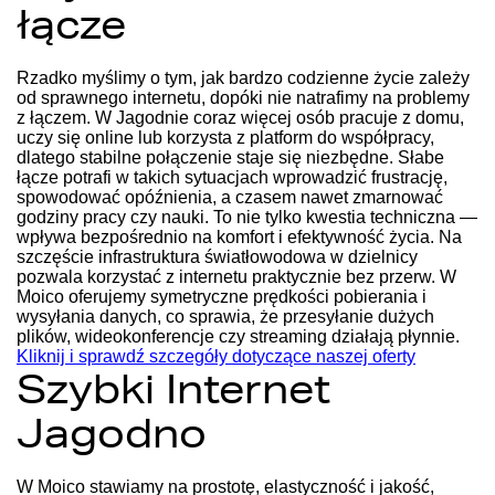
łącze
Rzadko myślimy o tym, jak bardzo codzienne życie zależy
od sprawnego internetu, dopóki nie natrafimy na problemy
z łączem. W Jagodnie coraz więcej osób pracuje z domu,
uczy się online lub korzysta z platform do współpracy,
dlatego stabilne połączenie staje się niezbędne. Słabe
łącze potrafi w takich sytuacjach wprowadzić frustrację,
spowodować opóźnienia, a czasem nawet zmarnować
godziny pracy czy nauki. To nie tylko kwestia techniczna —
wpływa bezpośrednio na komfort i efektywność życia. Na
szczęście infrastruktura światłowodowa w dzielnicy
pozwala korzystać z internetu praktycznie bez przerw. W
Moico oferujemy symetryczne prędkości pobierania i
wysyłania danych, co sprawia, że przesyłanie dużych
plików, wideokonferencje czy streaming działają płynnie.
Kliknij i sprawdź szczegóły dotyczące naszej oferty
Szybki Internet
Jagodno
W Moico stawiamy na prostotę, elastyczność i jakość,