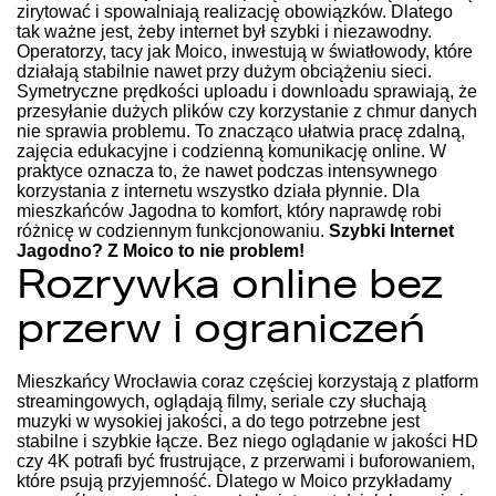
zirytować i spowalniają realizację obowiązków. Dlatego
tak ważne jest, żeby internet był szybki i niezawodny.
Operatorzy, tacy jak Moico, inwestują w światłowody, które
działają stabilnie nawet przy dużym obciążeniu sieci.
Symetryczne prędkości uploadu i downloadu sprawiają, że
przesyłanie dużych plików czy korzystanie z chmur danych
nie sprawia problemu. To znacząco ułatwia pracę zdalną,
zajęcia edukacyjne i codzienną komunikację online. W
praktyce oznacza to, że nawet podczas intensywnego
korzystania z internetu wszystko działa płynnie. Dla
mieszkańców Jagodna to komfort, który naprawdę robi
różnicę w codziennym funkcjonowaniu.
Szybki Internet
Jagodno? Z Moico to nie problem!
Rozrywka online bez
przerw i ograniczeń
Mieszkańcy Wrocławia coraz częściej korzystają z platform
streamingowych, oglądają filmy, seriale czy słuchają
muzyki w wysokiej jakości, a do tego potrzebne jest
stabilne i szybkie łącze. Bez niego oglądanie w jakości HD
czy 4K potrafi być frustrujące, z przerwami i buforowaniem,
które psują przyjemność. Dlatego w Moico przykładamy