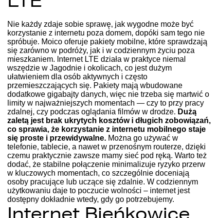
LTE
Nie każdy zdaje sobie sprawę, jak wygodne może być
korzystanie z internetu poza domem, dopóki sam tego nie
spróbuje. Moico oferuje pakiety mobilne, które sprawdzają
się zarówno w podróży, jak i w codziennym życiu poza
mieszkaniem. Internet LTE działa w praktyce niemal
wszędzie w Jagodnie i okolicach, co jest dużym
ułatwieniem dla osób aktywnych i często
przemieszczających się. Pakiety mają wbudowane
dodatkowe gigabajty danych, więc nie trzeba się martwić o
limity w najważniejszych momentach — czy to przy pracy
zdalnej, czy podczas oglądania filmów w drodze.
Dużą
zaletą jest brak ukrytych kosztów i długich zobowiązań,
co sprawia, że korzystanie z internetu mobilnego staje
się proste i przewidywalne.
Można go używać w
telefonie, tablecie, a nawet w przenośnym routerze, dzięki
czemu praktycznie zawsze mamy sieć pod ręką. Warto też
dodać, że stabilne połączenie minimalizuje ryzyko przerw
w kluczowych momentach, co szczególnie doceniają
osoby pracujące lub uczące się zdalnie. W codziennym
użytkowaniu daje to poczucie wolności – internet jest
dostępny dokładnie wtedy, gdy go potrzebujemy.
Internet Bieńkowice