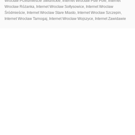
Wrocław Przedmieście Świdnickie
,
Internet Wrocław Psie Pole
,
Internet
Wrocław Różanka
,
Internet Wrocław Sołtysowice
,
Internet Wrocław
Śródmieście
,
Internet Wrocław Stare Miasto
,
Internet Wrocław Szczepin
,
Internet Wrocław Tarnogaj
,
Internet Wrocław Wojszyce
,
Internet Zawidawie
ПАНЕЛЬ КЛІЄНТА
ДЛЯ ЗАВАНТАЖЕННЯ