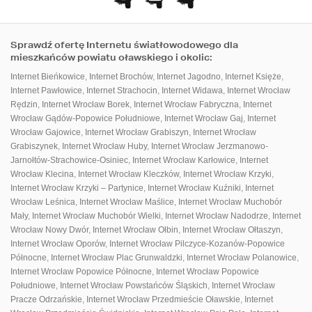
Sprawdź ofertę Internetu światłowodowego dla
mieszkańców powiatu oławskiego i okolic:
Internet Bieńkowice
,
Internet Brochów
,
Internet Jagodno
,
Internet Księże
,
Internet Pawłowice
,
Internet Strachocin
,
Internet Widawa
,
Internet Wrocław
Rędzin
,
Internet Wrocław Borek
,
Internet Wrocław Fabryczna
,
Internet
Wrocław Gądów-Popowice Południowe
,
Internet Wrocław Gaj
,
Internet
Wrocław Gajowice
,
Internet Wrocław Grabiszyn
,
Internet Wrocław
Grabiszynek
,
Internet Wrocław Huby
,
Internet Wrocław Jerzmanowo-
Jarnołtów-Strachowice-Osiniec
,
Internet Wrocław Karłowice
,
Internet
Wrocław Klecina
,
Internet Wrocław Kleczków
,
Internet Wrocław Krzyki
,
Internet Wrocław Krzyki – Partynice
,
Internet Wrocław Kuźniki
,
Internet
Wrocław Leśnica
,
Internet Wrocław Maślice
,
Internet Wrocław Muchobór
Mały
,
Internet Wrocław Muchobór Wielki
,
Internet Wrocław Nadodrze
,
Internet
Wrocław Nowy Dwór
,
Internet Wrocław Ołbin
,
Internet Wrocław Ołtaszyn
,
Internet Wrocław Oporów
,
Internet Wrocław Pilczyce-Kozanów-Popowice
Północne
,
Internet Wrocław Plac Grunwaldzki
,
Internet Wrocław Polanowice
,
Internet Wrocław Popowice Północne
,
Internet Wrocław Popowice
Południowe
,
Internet Wrocław Powstańców Śląskich
,
Internet Wrocław
Pracze Odrzańskie
,
Internet Wrocław Przedmieście Oławskie
,
Internet