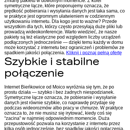
zmiany pakietu w dowolnym momencie. Z kolei
symetryczne łącze, które proponujemy oznacza, że
prędkość pobierania i wysyłania danych jest taka sama, co
w praktyce jest ogromnym ułatwieniem w codziennym
użytkowaniu internetu. Dla kogo jest to ważne? Przede
wszystkim dla tych, którzy często przesyłają duże pliki lub
prowadzą wideokonferencje. Warto wiedzieć, że nasze
pakiety są też elastyczne pod względem liczby urządzeń
podłączonych jednocześnie — dzięki temu każdy w domu
może korzystać z internetu bez ograniczeń i problemów ze
spadkiem jakości połączenia.
Kliknij i poznaj pełną ofertę
Szybkie i stabilne
połączenie
Internet Bieńkowice od Moico wyróżnia się tym, że po
prostu działa — szybko i bez żadnych niespodzianek.
Symetryczne łącze oznacza, że pobieranie i wysyłanie
danych jest równie szybkie, co naprawdę przydaje się
podczas wideorozmów albo pracy w chmurze. W praktyce
oznacza to, że nie musisz się irytować, kiedy coś się
“zacina” w najmniej odpowiednim momencie. Duża
przepustowość pozwala na korzystanie z internetu przez
kilka osób jednocześnie, bez spadków jakości połączenia.