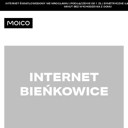
INTERNET ŚWIATŁOWODOWY WE WROCŁAWIU | PODŁĄCZENIE OD 1 ZŁ | SYMETRYCZNE ŁĄ
MINUT BEZ WYCHODZENIA Z DOMU
INTERNET
BIEŃKOWICE