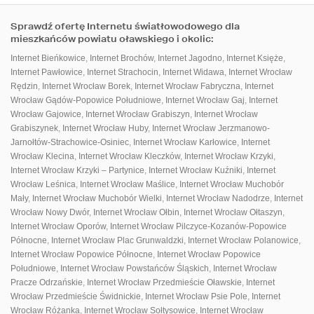
Sprawdź ofertę Internetu światłowodowego dla
mieszkańców powiatu oławskiego i okolic:
Internet Bieńkowice
,
Internet Brochów
,
Internet Jagodno
,
Internet Księże
,
Internet Pawłowice
,
Internet Strachocin
,
Internet Widawa
,
Internet Wrocław
Rędzin
,
Internet Wrocław Borek
,
Internet Wrocław Fabryczna
,
Internet
Wrocław Gądów-Popowice Południowe
,
Internet Wrocław Gaj
,
Internet
Wrocław Gajowice
,
Internet Wrocław Grabiszyn
,
Internet Wrocław
Grabiszynek
,
Internet Wrocław Huby
,
Internet Wrocław Jerzmanowo-
Jarnołtów-Strachowice-Osiniec
,
Internet Wrocław Karłowice
,
Internet
Wrocław Klecina
,
Internet Wrocław Kleczków
,
Internet Wrocław Krzyki
,
Internet Wrocław Krzyki – Partynice
,
Internet Wrocław Kuźniki
,
Internet
Wrocław Leśnica
,
Internet Wrocław Maślice
,
Internet Wrocław Muchobór
Mały
,
Internet Wrocław Muchobór Wielki
,
Internet Wrocław Nadodrze
,
Internet
Wrocław Nowy Dwór
,
Internet Wrocław Ołbin
,
Internet Wrocław Ołtaszyn
,
Internet Wrocław Oporów
,
Internet Wrocław Pilczyce-Kozanów-Popowice
Północne
,
Internet Wrocław Plac Grunwaldzki
,
Internet Wrocław Polanowice
,
Internet Wrocław Popowice Północne
,
Internet Wrocław Popowice
Południowe
,
Internet Wrocław Powstańców Śląskich
,
Internet Wrocław
Pracze Odrzańskie
,
Internet Wrocław Przedmieście Oławskie
,
Internet
Wrocław Przedmieście Świdnickie
,
Internet Wrocław Psie Pole
,
Internet
Wrocław Różanka
,
Internet Wrocław Sołtysowice
,
Internet Wrocław