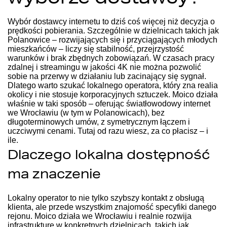
Wybór dostawcy internetu to dziś coś więcej niż decyzja o
prędkości pobierania. Szczególnie w dzielnicach takich jak
Polanowice – rozwijających się i przyciągających młodych
mieszkańców – liczy się stabilność, przejrzystość
warunków i brak zbędnych zobowiązań. W czasach pracy
zdalnej i streamingu w jakości 4K nie można pozwolić
sobie na przerwy w działaniu lub zacinający się sygnał.
Dlatego warto szukać lokalnego operatora, który zna realia
okolicy i nie stosuje korporacyjnych sztuczek. Moico działa
właśnie w taki sposób – oferując światłowodowy internet
we Wrocławiu (w tym w Polanowicach), bez
długoterminowych umów, z symetrycznym łączem i
uczciwymi cenami. Tutaj od razu wiesz, za co płacisz – i
ile.
Dlaczego lokalna dostępność
ma znaczenie
Lokalny operator to nie tylko szybszy kontakt z obsługą
klienta, ale przede wszystkim znajomość specyfiki danego
rejonu. Moico działa we Wrocławiu i realnie rozwija
infrastrukturę w konkretnych dzielnicach, takich jak