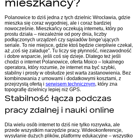
mieszkańcy?
Polanowice to dziś jedna z tych dzielnic Wrocławia, gdzie
mieszka się coraz wygodniej, ale i coraz bardziej
nowocześnie. Mieszkańcy oczekują internetu, który po
prostu działa – niezależnie od pory dnia, liczby
podłączonych urządzeń czy sąsiadów binge’ujących
seriale. To nie miejsce, gdzie ktoś będzie cierpliwie czekał,
aż „coś się załaduje”. Tu liczy się płynność, niezawodność
i dobre wsparcie, jeśli coś się dzieje.
Dlatego też jeśli
chodzi o internet Polanowice, oferta Moico – lokalnego
operatora, który rozumie, że internet ma być szybki,
stabilny i prosty w obsłudze jest warta zastanowienia. Bez
kombinowania z umowami i dodatkowymi kosztami, z
przejrzystą ofertą i
serwisem technicznym
, który zna
topografię dzielnicy lepiej niż GPS.
Stabilność łącza podczas
pracy zdalnej i nauki online
Dla wielu osób internet to dziś nie tylko rozrywka, ale
przede wszystkim narzędzie pracy. Wideokonferencje,
wysyłanie dużych plików, platformy edukacyjne – wszystko