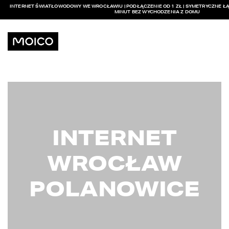
INTERNET ŚWIATŁOWODOWY WE WROCŁAWIU | PODŁĄCZENIE OD 1 ZŁ | SYMETRYCZNE ŁĄ
MINUT BEZ WYCHODZENIA Z DOMU
INTERNET
WROCŁAW
POLANOWICE