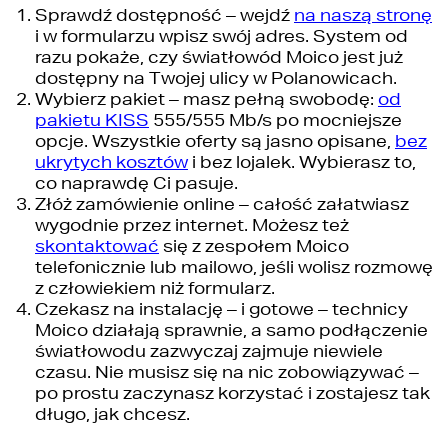
Sprawdź dostępność – wejdź
na naszą stronę
i w formularzu wpisz swój adres. System od
razu pokaże, czy światłowód Moico jest już
dostępny na Twojej ulicy w Polanowicach.
Wybierz pakiet – masz pełną swobodę:
od
pakietu KISS
555/555 Mb/s po mocniejsze
opcje. Wszystkie oferty są jasno opisane,
bez
ukrytych kosztów
i bez lojalek. Wybierasz to,
co naprawdę Ci pasuje.
Złóż zamówienie online – całość załatwiasz
wygodnie przez internet. Możesz też
skontaktować
się z zespołem Moico
telefonicznie lub mailowo, jeśli wolisz rozmowę
z człowiekiem niż formularz.
Czekasz na instalację – i gotowe – technicy
Moico działają sprawnie, a samo podłączenie
światłowodu zazwyczaj zajmuje niewiele
czasu. Nie musisz się na nic zobowiązywać –
po prostu zaczynasz korzystać i zostajesz tak
długo, jak chcesz.