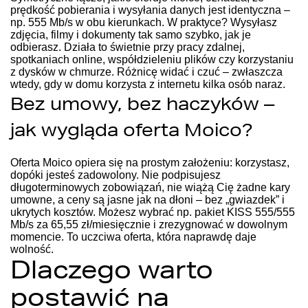
prędkość pobierania i wysyłania danych jest identyczna –
np. 555 Mb/s w obu kierunkach. W praktyce? Wysyłasz
zdjęcia, filmy i dokumenty tak samo szybko, jak je
odbierasz. Działa to świetnie przy pracy zdalnej,
spotkaniach online, współdzieleniu plików czy korzystaniu
z dysków w chmurze. Różnicę widać i czuć – zwłaszcza
wtedy, gdy w domu korzysta z internetu kilka osób naraz.
Bez umowy, bez haczyków –
jak wygląda oferta Moico?
Oferta Moico opiera się na prostym założeniu: korzystasz,
dopóki jesteś zadowolony. Nie podpisujesz
długoterminowych zobowiązań, nie wiążą Cię żadne kary
umowne, a ceny są jasne jak na dłoni – bez „gwiazdek” i
ukrytych kosztów. Możesz wybrać np. pakiet KISS 555/555
Mb/s za 65,55 zł/miesięcznie i zrezygnować w dowolnym
momencie. To uczciwa oferta, która naprawdę daje
wolność.
Dlaczego warto
postawić na