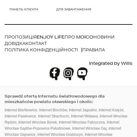
ПРОПОЗИЦІЯ
ENJOY LIFE
ПРО MOICO
НОВИНИ
ДОВІДКА
КОНТАКТ
ПОЛІТИКА КОНФІДЕНЦІЙНОСТІ
ПРАВИЛА
ПАНЕЛЬ КЛІЄНТА
ДЛЯ ЗАВАНТАЖЕННЯ
Integrated by
Wills
Sprawdź ofertę Internetu światłowodowego dla
mieszkańców powiatu oławskiego i okolic:
Internet Bieńkowice
,
Internet Brochów
,
Internet Jagodno
,
Internet Księże
,
Internet Pawłowice
,
Internet Strachocin
,
Internet Widawa
,
Internet Wrocław
Rędzin
,
Internet Wrocław Borek
,
Internet Wrocław Fabryczna
,
Internet
Wrocław Gądów-Popowice Południowe
,
Internet Wrocław Gaj
,
Internet
Wrocław Gajowice
,
Internet Wrocław Grabiszyn
,
Internet Wrocław