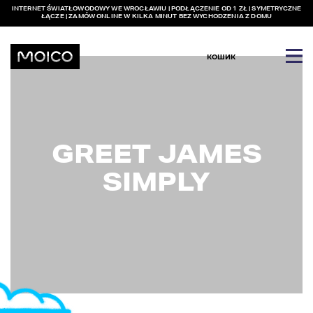
INTERNET ŚWIATŁOWODOWY WE WROCŁAWIU | PODŁĄCZENIE OD 1 ZŁ | SYMETRYCZNE
ŁĄCZE | ZAMÓW ONLINE W KILKA MINUT BEZ WYCHODZENIA Z DOMU
КОШИК
GREET JAMES
SIMPLY