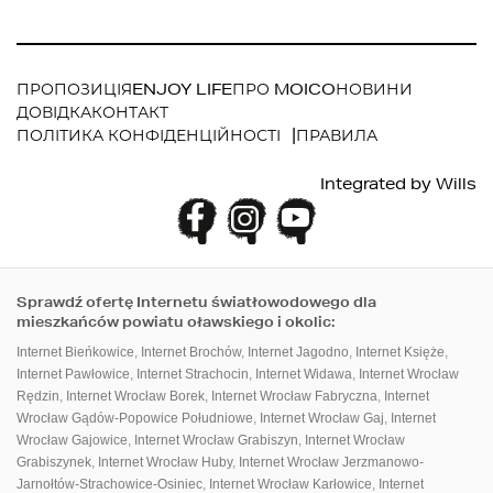
ПРОПОЗИЦІЯ
ENJOY LIFE
ПРО MOICO
НОВИНИ
ДОВІДКА
КОНТАКТ
ПОЛІТИКА КОНФІДЕНЦІЙНОСТІ
ПРАВИЛА
ПАНЕЛЬ КЛІЄНТА
ДЛЯ ЗАВАНТАЖЕННЯ
Integrated by
Wills
Sprawdź ofertę Internetu światłowodowego dla
mieszkańców powiatu oławskiego i okolic:
Internet Bieńkowice
,
Internet Brochów
,
Internet Jagodno
,
Internet Księże
,
Internet Pawłowice
,
Internet Strachocin
,
Internet Widawa
,
Internet Wrocław
Rędzin
,
Internet Wrocław Borek
,
Internet Wrocław Fabryczna
,
Internet
Wrocław Gądów-Popowice Południowe
,
Internet Wrocław Gaj
,
Internet
Wrocław Gajowice
,
Internet Wrocław Grabiszyn
,
Internet Wrocław
Grabiszynek
,
Internet Wrocław Huby
,
Internet Wrocław Jerzmanowo-
Jarnołtów-Strachowice-Osiniec
,
Internet Wrocław Karłowice
,
Internet