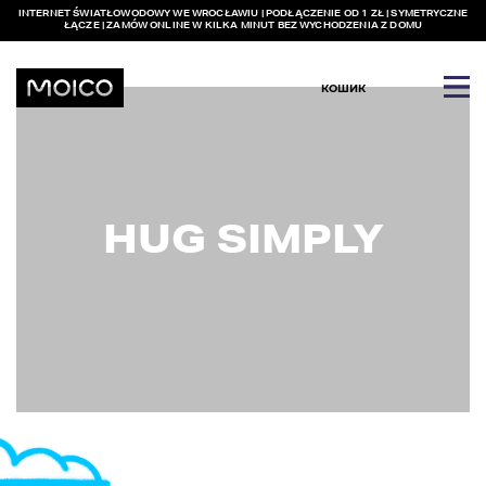
INTERNET ŚWIATŁOWODOWY WE WROCŁAWIU | PODŁĄCZENIE OD 1 ZŁ | SYMETRYCZNE
ŁĄCZE | ZAMÓW ONLINE W KILKA MINUT BEZ WYCHODZENIA Z DOMU
КОШИК
HUG SIMPLY