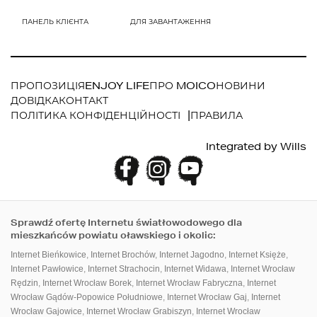
ПРОПОЗИЦІЯ
ENJOY LIFE
ПРО MOICO
НОВИНИ
ДОВІДКА
КОНТАКТ
ПОЛІТИКА КОНФІДЕНЦІЙНОСТІ
ПРАВИЛА
ПАНЕЛЬ КЛІЄНТА
ДЛЯ ЗАВАНТАЖЕННЯ
Integrated by
Wills
Sprawdź ofertę Internetu światłowodowego dla
mieszkańców powiatu oławskiego i okolic:
Internet Bieńkowice
,
Internet Brochów
,
Internet Jagodno
,
Internet Księże
,
Internet Pawłowice
,
Internet Strachocin
,
Internet Widawa
,
Internet Wrocław
Rędzin
,
Internet Wrocław Borek
,
Internet Wrocław Fabryczna
,
Internet
Wrocław Gądów-Popowice Południowe
,
Internet Wrocław Gaj
,
Internet
Wrocław Gajowice
,
Internet Wrocław Grabiszyn
,
Internet Wrocław