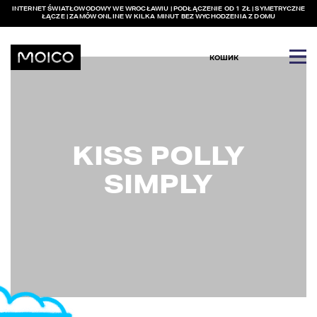
INTERNET ŚWIATŁOWODOWY WE WROCŁAWIU | PODŁĄCZENIE OD 1 ZŁ | SYMETRYCZNE
ŁĄCZE | ZAMÓW ONLINE W KILKA MINUT BEZ WYCHODZENIA Z DOMU
КОШИК
KISS POLLY
SIMPLY