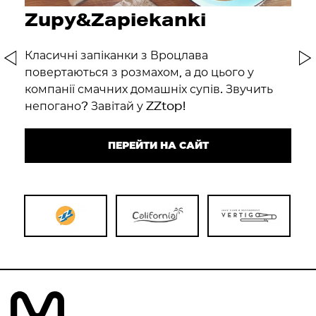
Zupy&Zapiekanki
C
лин
Класичні запіканки з Вроцлава
Це
повертаються з розмахом, а до цього у
ти
компанії смачних домашніх супів. Звучить
сп
непогано? Завітай у ZZtop!
тр
ПЕРЕЙТИ НА САЙТ