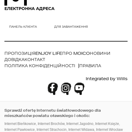
ЕЛЕКТРОННА АДРЕСА
ПРОПОЗИЦІЯ
ENJOY LIFE
ПРО MOICO
НОВИНИ
ДОВІДКА
КОНТАКТ
ПОЛІТИКА КОНФІДЕНЦІЙНОСТІ
ПРАВИЛА
Integrated by
Wills
Sprawdź ofertę Internetu światłowodowego dla
mieszkańców powiatu oławskiego i okolic:
Internet Bieńkowice
,
Internet Brochów
,
Internet Jagodno
,
Internet Księże
,
Internet Pawłowice
,
Internet Strachocin
,
Internet Widawa
,
Internet Wrocław