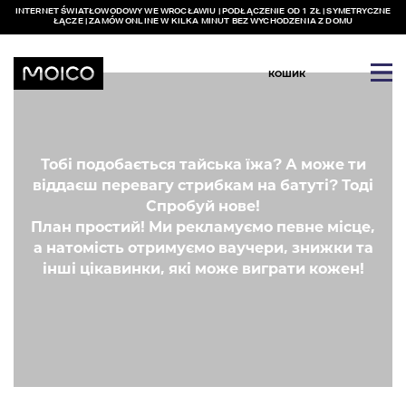
INTERNET ŚWIATŁOWODOWY WE WROCŁAWIU | PODŁĄCZENIE OD 1 ZŁ | SYMETRYCZNE
ŁĄCZE | ZAMÓW ONLINE W KILKA MINUT BEZ WYCHODZENIA Z DOMU
КОШИК
Тобі подобається тайська їжа? А може ти
віддаєш перевагу стрибкам на батуті? Тоді
Спробуй нове!
План простий! Ми рекламуємо певне місце,
а натомість отримуємо ваучери, знижки та
інші цікавинки, які може виграти кожен!