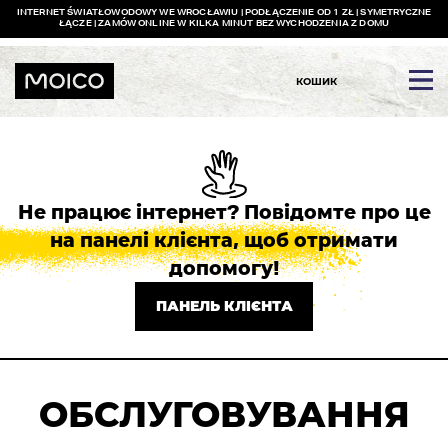
INTERNET ŚWIATŁOWODOWY WE WROCŁAWIU | PODŁĄCZENIE OD 1 ZŁ | SYMETRYCZNE
ŁĄCZE | ZAMÓW ONLINE W KILKA MINUT BEZ WYCHODZENIA Z DOMU
КОШИК
Не працює інтернет? Повідомте про це
на панелі клієнта, щоб отримати
допомогу!
ПАНЕЛЬ КЛІЄНТА
ОБСЛУГОВУВАННЯ