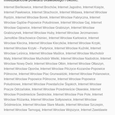
mieszkańców powiatu oławskiego i okolic:
Internet Bieńkowice
,
Internet Brochów
,
Internet Jagodno
,
Internet Księże
,
Internet Pawłowice
,
Internet Strachocin
,
Internet Widawa
,
Internet Wrocław
ПАНЕЛЬ КЛІЄНТА
ДЛЯ ЗАВАНТАЖЕННЯ
Rędzin
,
Internet Wrocław Borek
,
Internet Wrocław Fabryczna
,
Internet
Wrocław Gądów-Popowice Południowe
,
Internet Wrocław Gaj
,
Internet
Wrocław Gajowice
,
Internet Wrocław Grabiszyn
,
Internet Wrocław
Grabiszynek
,
Internet Wrocław Huby
,
Internet Wrocław Jerzmanowo-
Jarnołtów-Strachowice-Osiniec
,
Internet Wrocław Karłowice
,
Internet
Wrocław Klecina
,
Internet Wrocław Kleczków
,
Internet Wrocław Krzyki
,
Internet Wrocław Krzyki – Partynice
,
Internet Wrocław Kuźniki
,
Internet
Wrocław Leśnica
,
Internet Wrocław Maślice
,
Internet Wrocław Muchobór
Mały
,
Internet Wrocław Muchobór Wielki
,
Internet Wrocław Nadodrze
,
Internet
Wrocław Nowy Dwór
,
Internet Wrocław Ołbin
,
Internet Wrocław Ołtaszyn
,
Internet Wrocław Oporów
,
Internet Wrocław Pilczyce-Kozanów-Popowice
Północne
,
Internet Wrocław Plac Grunwaldzki
,
Internet Wrocław Polanowice
,
Internet Wrocław Popowice Północne
,
Internet Wrocław Popowice
Południowe
,
Internet Wrocław Powstańców Śląskich
,
Internet Wrocław
Pracze Odrzańskie
,
Internet Wrocław Przedmieście Oławskie
,
Internet
Wrocław Przedmieście Świdnickie
,
Internet Wrocław Psie Pole
,
Internet
Wrocław Różanka
,
Internet Wrocław Sołtysowice
,
Internet Wrocław
Śródmieście
,
Internet Wrocław Stare Miasto
,
Internet Wrocław Szczepin
,
Internet Wrocław Tarnogaj
,
Internet Wrocław Wojszyce
,
Internet Zawidawie