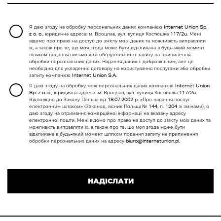
Я даю згоду на обробку персональних даних компанією Internet Union Sp.
z o. o., юридична адреса: м. Вроцлав, вул. вулиця Костюшка 117/2u. Мені
відомо про право на доступ до змісту моїх даних та можливість виправляти
їх, а також про те, що моя згода може бути відкликана в будь-який момент
шляхом подання письмового обґрунтованого запиту на припинення
обробки персональних даних. Надання даних є добровільним, але це
необхідно для укладення договору на користування послугами або обробки
запиту компанією Internet Union S.A.
Я даю згоду на обробку моїх персональних даних компанією Internet Union
Sp. z o. o., юридична адреса: м. Вроцлав, вул. вулиця Костюшка 117/2u.
Відповідно до Закону Польщі від 18.07.2002 р. «Про надання послуг
електронним шляхом» (Законод. вісник Польщі № 144, п. 1204 зі змінами), я
даю згоду на отримання комерційної інформації на вказану адресу
електронної пошти. Мені відомо про право на доступ до змісту моїх даних та
можливість виправляти їх, а також про те, що моя згода може бути
відкликана в будь-який момент шляхом подання запиту на припинення
обробки персональних даних на адресу biuro@internetunion.pl.
Ple